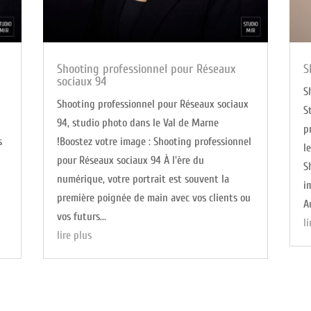
Shooting professionnel pour Réseaux
S
sociaux 94
S
Shooting professionnel pour Réseaux sociaux
S
94, studio photo dans le Val de Marne
p
s
!Boostez votre image : Shooting professionnel
l
pour Réseaux sociaux 94 À l'ère du
S
numérique, votre portrait est souvent la
i
première poignée de main avec vos clients ou
A
vos futurs...
l
lire plus