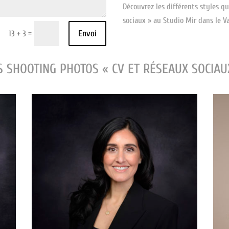
Découvrez les différents styles q
sociaux » au Studio Mir dans le V
Envoi
=
13 + 3
 SHOOTING PHOTOS « CV ET RÉSEAUX SOCIAU