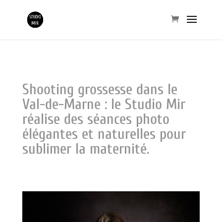
Shooting grossesse dans le
Val-de-Marne : le Studio Mir
réalise des séances photo
élégantes et naturelles pour
sublimer la maternité.