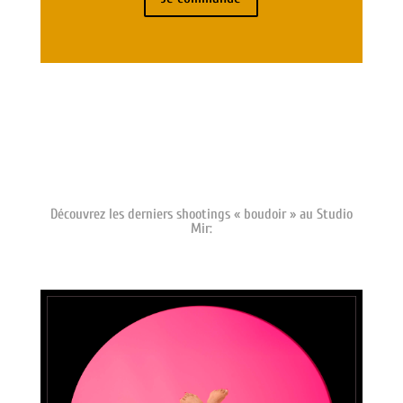
Découvrez les derniers shootings « boudoir » au Studio
Mir: